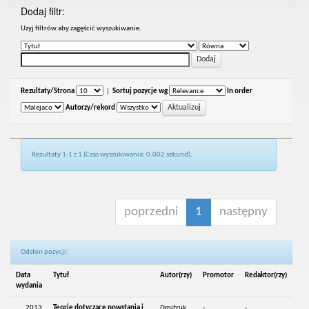
Dodaj filtr:
Uzyj filtrów aby zagęścić wyszukiwanie.
Rezultaty/Strona
|
Sortuj pozycje wg
In order
Autorzy/rekord
Rezultaty 1-1 z 1 (Czas wyszukiwania: 0.002 sekund).
poprzedni
1
następny
Odsłon pozycji:
Data
Tytuł
Autor(rzy)
Promotor
Redaktor(rzy)
wydania
2013
Teorie dotyczące powstania i
Dmitruk,
-
-