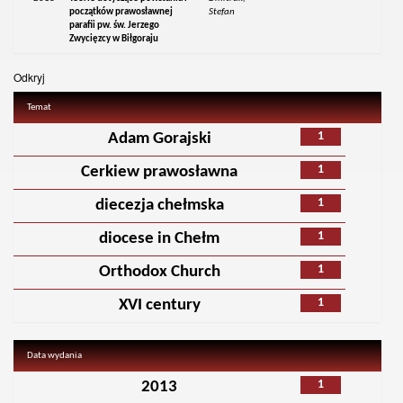
początków prawosławnej
Stefan
parafii pw. św. Jerzego
Zwycięzcy w Biłgoraju
Odkryj
Temat
1
Adam Gorajski
1
Cerkiew prawosławna
1
diecezja chełmska
1
diocese in Chełm
1
Orthodox Church
1
XVI century
Data wydania
1
2013