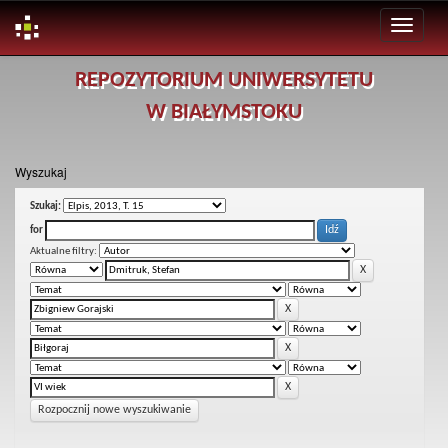
Skip
REPOZYTORIUM UNIWERSYTETU
navigation
W BIAŁYMSTOKU
Wyszukaj
Szukaj:
for
Aktualne filtry:
Rozpocznij nowe wyszukiwanie