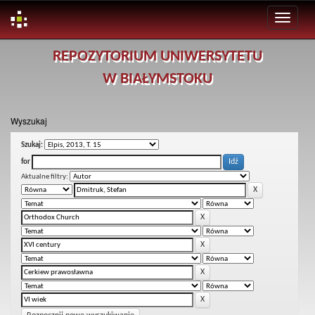
Skip
REPOZYTORIUM UNIWERSYTETU
navigation
W BIAŁYMSTOKU
Wyszukaj
Szukaj:
for
Aktualne filtry: