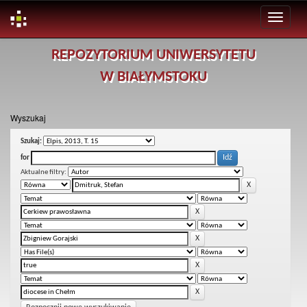
Skip
REPOZYTORIUM UNIWERSYTETU
navigation
W BIAŁYMSTOKU
Wyszukaj
Szukaj:
for
Aktualne filtry: