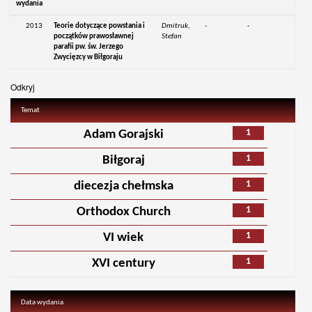
wydania
2013
Teorie dotyczące powstania i
Dmitruk,
-
-
początków prawosławnej
Stefan
parafii pw. św. Jerzego
Zwycięzcy w Biłgoraju
Odkryj
Temat
1
Adam Gorajski
1
Biłgoraj
1
diecezja chełmska
1
Orthodox Church
1
VI wiek
1
XVI century
Data wydania