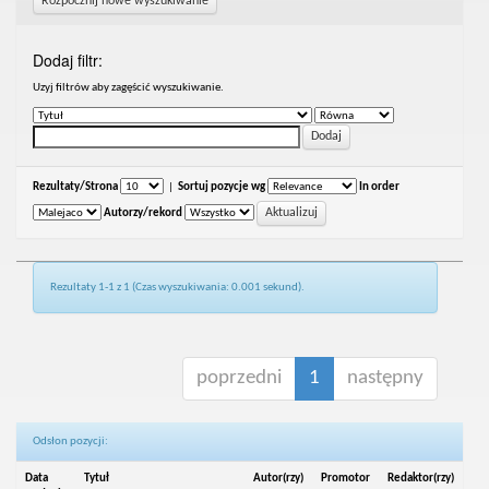
Rozpocznij nowe wyszukiwanie
Dodaj filtr:
Uzyj filtrów aby zagęścić wyszukiwanie.
Rezultaty/Strona
|
Sortuj pozycje wg
In order
Autorzy/rekord
Rezultaty 1-1 z 1 (Czas wyszukiwania: 0.001 sekund).
poprzedni
1
następny
Odsłon pozycji:
Data
Tytuł
Autor(rzy)
Promotor
Redaktor(rzy)