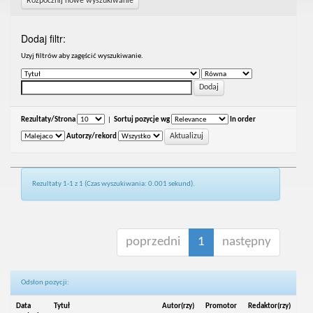
Rozpocznij nowe wyszukiwanie
Dodaj filtr:
Uzyj filtrów aby zagęścić wyszukiwanie.
Rezultaty/Strona
|
Sortuj pozycje wg
In order
Autorzy/rekord
Rezultaty 1-1 z 1 (Czas wyszukiwania: 0.001 sekund).
poprzedni
1
następny
Odsłon pozycji:
Data
Tytuł
Autor(rzy)
Promotor
Redaktor(rzy)