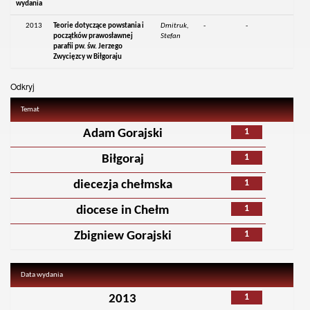
wydania
2013
Teorie dotyczące powstania i
Dmitruk,
-
-
początków prawosławnej
Stefan
parafii pw. św. Jerzego
Zwycięzcy w Biłgoraju
Odkryj
Temat
1
Adam Gorajski
1
Biłgoraj
1
diecezja chełmska
1
diocese in Chełm
1
Zbigniew Gorajski
Data wydania
1
2013