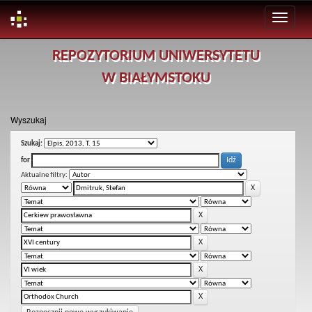
Skip
REPOZYTORIUM UNIWERSYTETU
navigation
W BIAŁYMSTOKU
Wyszukaj
Szukaj:
for
Aktualne filtry: