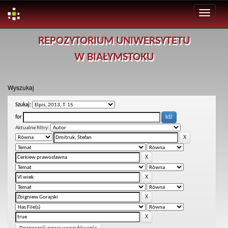
Skip
REPOZYTORIUM UNIWERSYTETU
navigation
W BIAŁYMSTOKU
Wyszukaj
Szukaj:
for
Aktualne filtry: