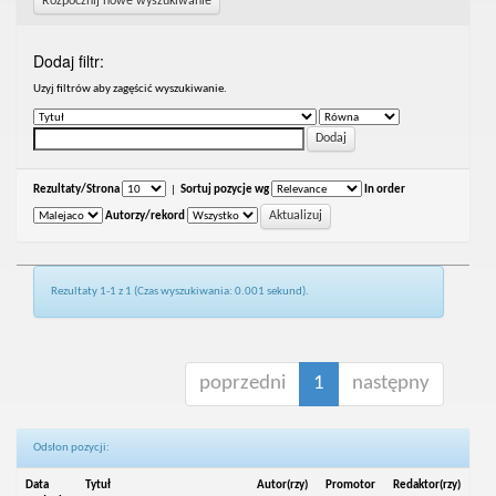
Rozpocznij nowe wyszukiwanie
Dodaj filtr:
Uzyj filtrów aby zagęścić wyszukiwanie.
Rezultaty/Strona
|
Sortuj pozycje wg
In order
Autorzy/rekord
Rezultaty 1-1 z 1 (Czas wyszukiwania: 0.001 sekund).
poprzedni
1
następny
Odsłon pozycji:
Data
Tytuł
Autor(rzy)
Promotor
Redaktor(rzy)