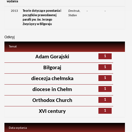
wydania
2013
Teorie dotyczące powstania i
Dmitruk,
-
-
początków prawosławnej
Stefan
parafii pw. św. Jerzego
Zwycięzcy w Biłgoraju
Odkryj
Temat
1
Adam Gorajski
1
Biłgoraj
1
diecezja chełmska
1
diocese in Chełm
1
Orthodox Church
1
XVI century
Data wydania