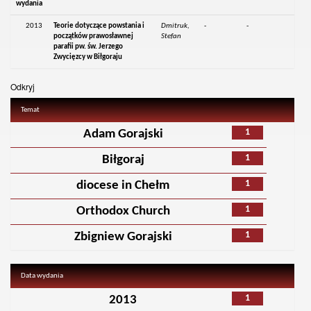
wydania
2013
Teorie dotyczące powstania i
Dmitruk,
-
-
początków prawosławnej
Stefan
parafii pw. św. Jerzego
Zwycięzcy w Biłgoraju
Odkryj
Temat
1
Adam Gorajski
1
Biłgoraj
1
diocese in Chełm
1
Orthodox Church
1
Zbigniew Gorajski
Data wydania
1
2013