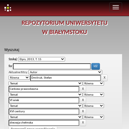
Skip
REPOZYTORIUM UNIWERSYTETU
navigation
W BIAŁYMSTOKU
Wyszukaj
Szukaj:
for
Aktualne filtry: