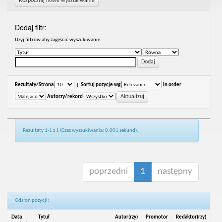
Rozpocznij nowe wyszukiwanie
Dodaj filtr:
Uzyj filtrów aby zagęścić wyszukiwanie.
Rezultaty/Strona
|
Sortuj pozycje wg
In order
Autorzy/rekord
Rezultaty 1-1 z 1 (Czas wyszukiwania: 0.001 sekund).
poprzedni
1
następny
Odsłon pozycji:
Data
Tytuł
Autor(rzy)
Promotor
Redaktor(rzy)