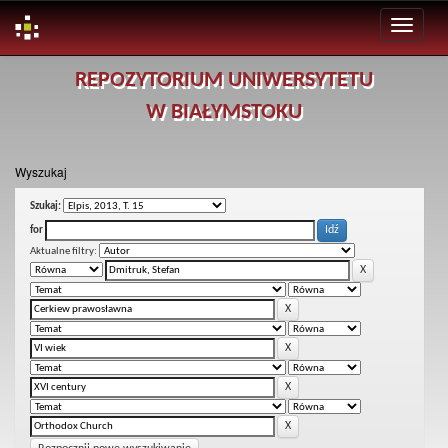
Skip
REPOZYTORIUM UNIWERSYTETU
navigation
W BIAŁYMSTOKU
Wyszukaj
Szukaj:
for
Aktualne filtry: