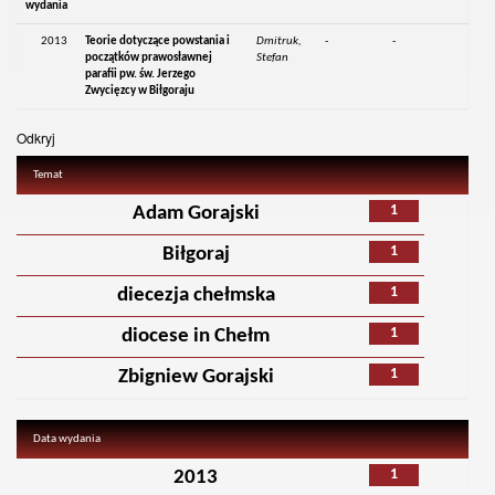
wydania
2013
Teorie dotyczące powstania i
Dmitruk,
-
-
początków prawosławnej
Stefan
parafii pw. św. Jerzego
Zwycięzcy w Biłgoraju
Odkryj
Temat
1
Adam Gorajski
1
Biłgoraj
1
diecezja chełmska
1
diocese in Chełm
1
Zbigniew Gorajski
Data wydania
1
2013