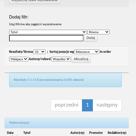
Rozpocznij nowe wyszukiwanie
Dodaj filtr:
Uzyj filtrów aby zagęścić wyszukiwanie.
Rezultaty/Strona
|
Sortuj pozycje wg
In order
Autorzy/rekord
Rezultaty 1-1 z 1 (Czas wyszukiwania: 0.001 sekund).
poprzedni
1
następny
Odsłon pozycji:
Data
Tytuł
Autor(rzy)
Promotor
Redaktor(rzy)