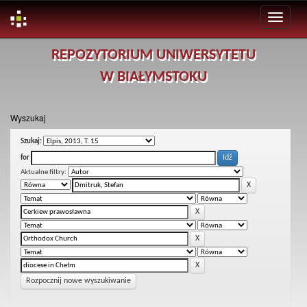
Skip
REPOZYTORIUM UNIWERSYTETU
navigation
W BIAŁYMSTOKU
Wyszukaj
Szukaj:
for
Aktualne filtry:
Rozpocznij nowe wyszukiwanie