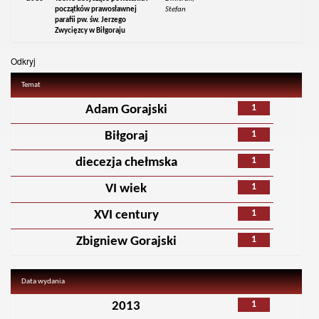
początków prawosławnej
Stefan
parafii pw. św. Jerzego
Zwycięzcy w Biłgoraju
Odkryj
Temat
1
Adam Gorajski
1
Biłgoraj
1
diecezja chełmska
1
VI wiek
1
XVI century
1
Zbigniew Gorajski
Data wydania
1
2013