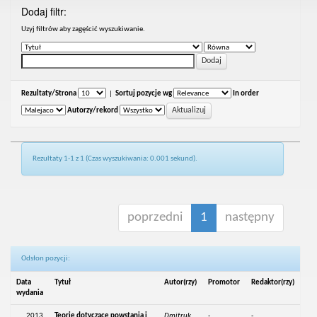
Dodaj filtr:
Uzyj filtrów aby zagęścić wyszukiwanie.
Rezultaty/Strona
|
Sortuj pozycje wg
In order
Autorzy/rekord
Rezultaty 1-1 z 1 (Czas wyszukiwania: 0.001 sekund).
poprzedni
1
następny
Odsłon pozycji:
Data
Tytuł
Autor(rzy)
Promotor
Redaktor(rzy)
wydania
2013
Teorie dotyczące powstania i
Dmitruk,
-
-