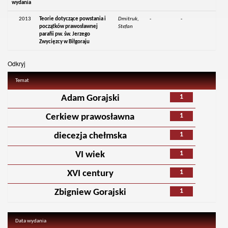
wydania
2013
Teorie dotyczące powstania i
Dmitruk,
-
-
początków prawosławnej
Stefan
parafii pw. św. Jerzego
Zwycięzcy w Biłgoraju
Odkryj
Temat
1
Adam Gorajski
1
Cerkiew prawosławna
1
diecezja chełmska
1
VI wiek
1
XVI century
1
Zbigniew Gorajski
Data wydania