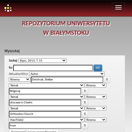
Skip
REPOZYTORIUM UNIWERSYTETU
navigation
W BIAŁYMSTOKU
Wyszukaj
Szukaj:
for
Aktualne filtry: