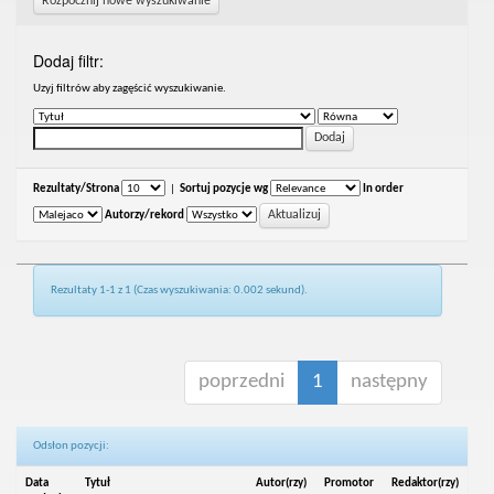
Rozpocznij nowe wyszukiwanie
Dodaj filtr:
Uzyj filtrów aby zagęścić wyszukiwanie.
Rezultaty/Strona
|
Sortuj pozycje wg
In order
Autorzy/rekord
Rezultaty 1-1 z 1 (Czas wyszukiwania: 0.002 sekund).
poprzedni
1
następny
Odsłon pozycji:
Data
Tytuł
Autor(rzy)
Promotor
Redaktor(rzy)