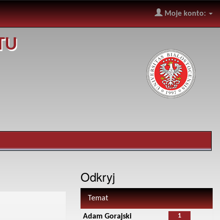
Moje konto:
TU
Odkryj
Temat
1
Adam Gorajski