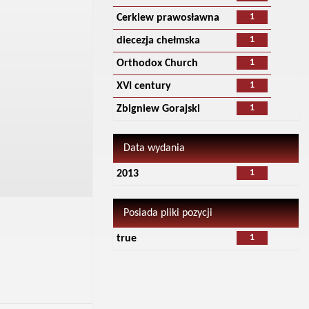
1
Cerkiew prawosławna
1
diecezja chełmska
1
Orthodox Church
1
XVI century
1
Zbigniew Gorajski
Data wydania
1
2013
Posiada pliki pozycji
1
true