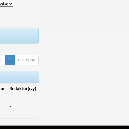
i
1
następny
tor
Redaktor(rzy)
-