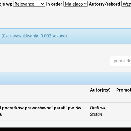
cje wg
In order
Autorzy/rekord
1 (Czas wyszukiwania: 0.002 sekund).
poprzedn
Autor(rzy)
Promo
i początków prawosławnej parafii pw. św.
Dmitruk,
-
ju
Stefan