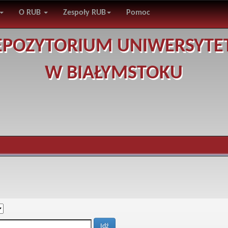
O RUB
Zespoły RUB
Pomoc
EPOZYTORIUM UNIWERSYTE
W BIAŁYMSTOKU