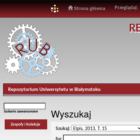
Przeglądaj:
Strona główna
Skip
R
navigation
Repozytorium Uniwersytetu w Białymstoku
Wyszukaj
Szukanie zaawansowane
Zespoły i Kolekcje
Szukaj:
for