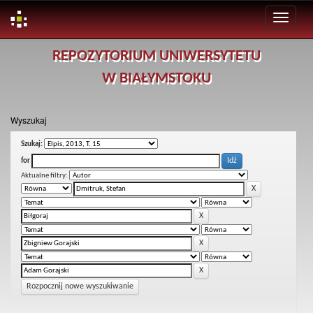
Skip
REPOZYTORIUM UNIWERSYTETU
navigation
W BIAŁYMSTOKU
Wyszukaj
Szukaj:
for
Aktualne filtry:
Rozpocznij nowe wyszukiwanie