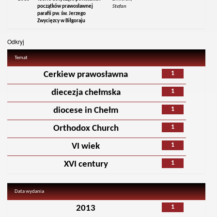
początków prawosławnej
Stefan
parafii pw. św. Jerzego
Zwycięzcy w Biłgoraju
Odkryj
Temat
1
Cerkiew prawosławna
1
diecezja chełmska
1
diocese in Chełm
1
Orthodox Church
1
VI wiek
1
XVI century
Data wydania
1
2013