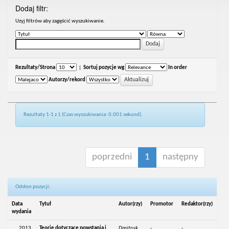
Dodaj filtr:
Uzyj filtrów aby zagęścić wyszukiwanie.
Rezultaty/Strona
|
Sortuj pozycje wg
In order
Autorzy/rekord
Rezultaty 1-1 z 1 (Czas wyszukiwania: 0.001 sekund).
poprzedni
1
następny
Odsłon pozycji:
Data
Tytuł
Autor(rzy)
Promotor
Redaktor(rzy)
wydania
2013
Teorie dotyczące powstania i
Dmitruk,
-
-