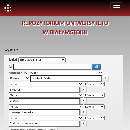
Skip
REPOZYTORIUM UNIWERSYTETU
navigation
W BIAŁYMSTOKU
Wyszukaj
Szukaj:
for
Aktualne filtry: