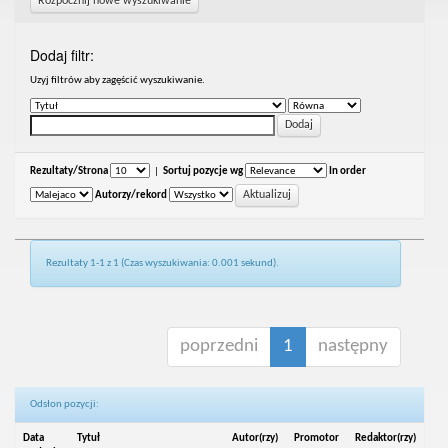
Rozpocznij nowe wyszukiwanie
Dodaj filtr:
Uzyj filtrów aby zagęścić wyszukiwanie.
Rezultaty/Strona
|
Sortuj pozycje wg
In order
Autorzy/rekord
Rezultaty 1-1 z 1 (Czas wyszukiwania: 0.001 sekund).
poprzedni
1
następny
Odsłon pozycji:
Data
Tytuł
Autor(rzy)
Promotor
Redaktor(rzy)