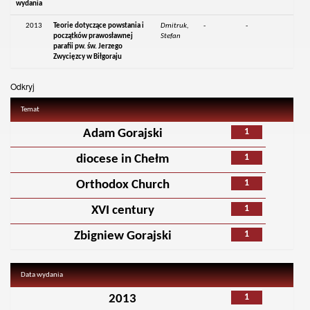
wydania
2013
Teorie dotyczące powstania i
Dmitruk,
-
-
początków prawosławnej
Stefan
parafii pw. św. Jerzego
Zwycięzcy w Biłgoraju
Odkryj
Temat
1
Adam Gorajski
1
diocese in Chełm
1
Orthodox Church
1
XVI century
1
Zbigniew Gorajski
Data wydania
1
2013