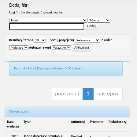
Dodaj filtr:
Uzyj filtrów aby zagęścić wyszukiwanie.
Rezultaty/Strona
|
Sortuj pozycje wg
In order
Autorzy/rekord
Rezultaty 1-1 z 1 (Czas wyszukiwania: 0.001 sekund).
poprzedni
1
następny
Odsłon pozycji:
Data
Tytuł
Autor(rzy)
Promotor
Redaktor(rzy)
wydania
2013
Teorie dotyczące powstania i
Dmitruk,
-
-