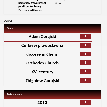
początków prawosławnej
Stefan
parafii pw. św. Jerzego
Zwycięzcy w Biłgoraju
Odkryj
Temat
1
Adam Gorajski
1
Cerkiew prawosławna
1
diocese in Chełm
1
Orthodox Church
1
XVI century
1
Zbigniew Gorajski
Data wydania
1
2013