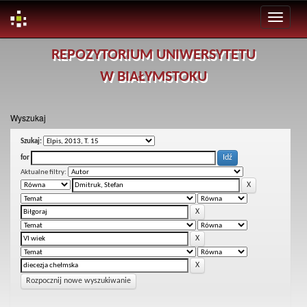
Skip
REPOZYTORIUM UNIWERSYTETU
navigation
W BIAŁYMSTOKU
Wyszukaj
Szukaj:
for
Aktualne filtry:
Rozpocznij nowe wyszukiwanie