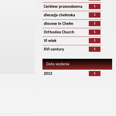
1
Cerkiew prawosławna
1
diecezja chełmska
1
diocese in Chełm
1
Orthodox Church
1
VI wiek
1
XVI century
Data wydania
1
2013