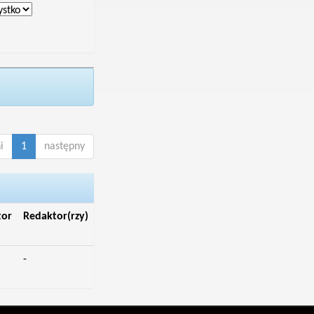
i
1
następny
tor
Redaktor(rzy)
-