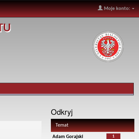
Moje konto:
TU
Odkryj
Temat
1
Adam Gorajski