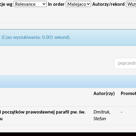
cje wg
In order
Autorzy/rekord
1 (Czas wyszukiwania: 0.001 sekund).
poprzedn
Autor(rzy)
Promo
i początków prawosławnej parafii pw. św.
Dmitruk,
-
ju
Stefan