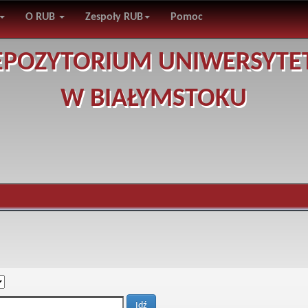
O RUB
Zespoły RUB
Pomoc
EPOZYTORIUM UNIWERSYTE
W BIAŁYMSTOKU