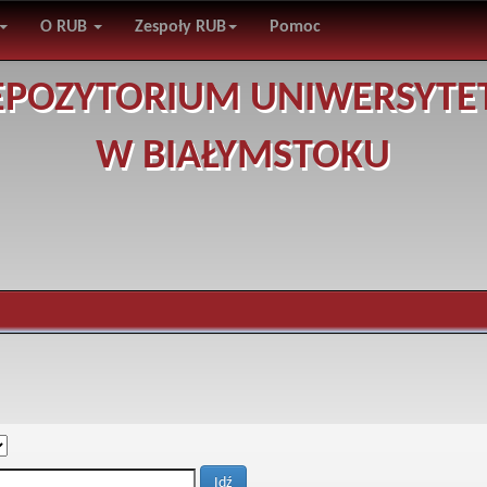
O RUB
Zespoły RUB
Pomoc
EPOZYTORIUM UNIWERSYTE
W BIAŁYMSTOKU