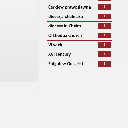
1
Cerkiew prawosławna
1
diecezja chełmska
1
diocese in Chełm
1
Orthodox Church
1
VI wiek
1
XVI century
1
Zbigniew Gorajski