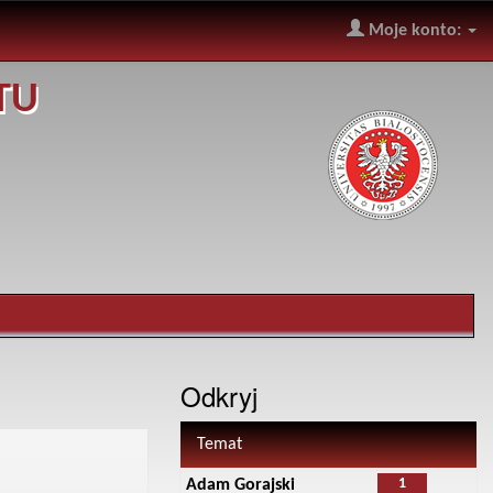
Moje konto:
TU
Odkryj
Temat
1
Adam Gorajski