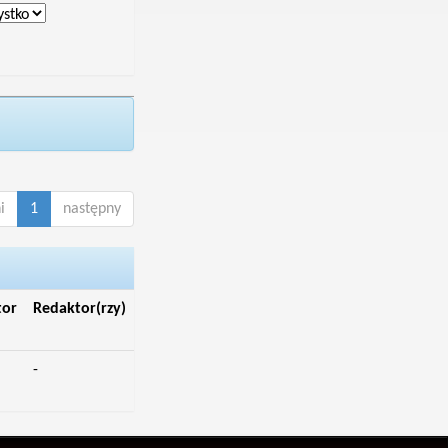
i
1
następny
tor
Redaktor(rzy)
-