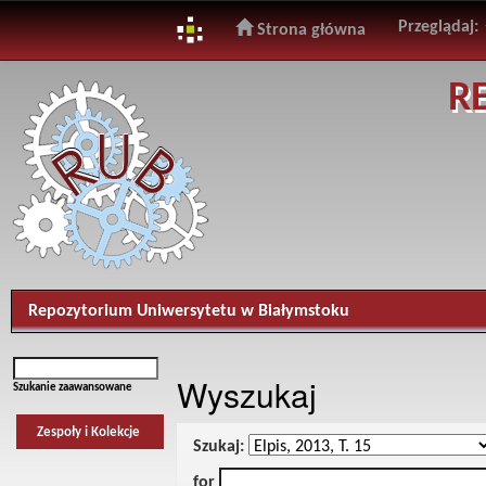
Przeglądaj:
Strona główna
Skip
R
navigation
Repozytorium Uniwersytetu w Białymstoku
Wyszukaj
Szukanie zaawansowane
Zespoły i Kolekcje
Szukaj:
for