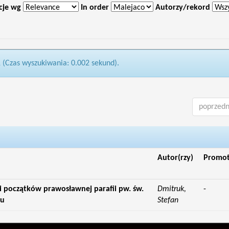
cje wg
In order
Autorzy/rekord
1 (Czas wyszukiwania: 0.002 sekund).
poprzedn
Autor(rzy)
Promo
i początków prawosławnej parafii pw. św.
Dmitruk,
-
ju
Stefan