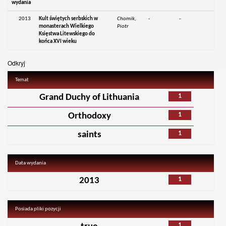
wydania
2013
Kult świętych serbskich w
Chomik,
-
-
monasterach Wielkiego
Piotr
Księstwa Litewskiego do
końca XVI wieku
Odkryj
Temat
1
Grand Duchy of Lithuania
1
Orthodoxy
1
saints
Data wydania
1
2013
Posiada pliki pozycji
1