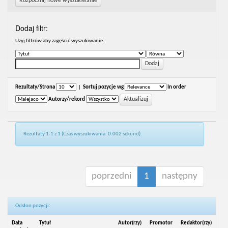
Rozpocznij nowe wyszukiwanie
Dodaj filtr:
Uzyj filtrów aby zagęścić wyszukiwanie.
Rezultaty/Strona
|
Sortuj pozycje wg
In order
Autorzy/rekord
Rezultaty 1-1 z 1 (Czas wyszukiwania: 0.002 sekund).
poprzedni
1
następny
Odsłon pozycji:
Data
Tytuł
Autor(rzy)
Promotor
Redaktor(rzy)