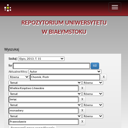
Skip
REPOZYTORIUM UNIWERSYTETU
navigation
W BIAŁYMSTOKU
Wyszukaj
Szukaj:
for
Aktualne filtry: