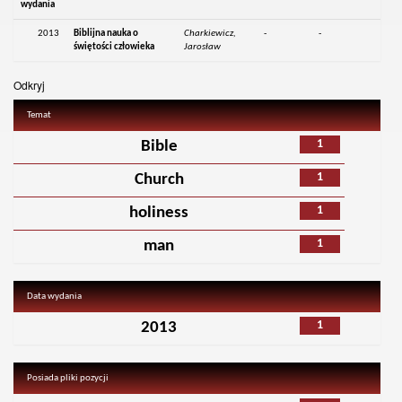
wydania
2013
Biblijna nauka o
Charkiewicz,
-
-
świętości człowieka
Jarosław
Odkryj
Temat
1
Bible
1
Church
1
holiness
1
man
Data wydania
1
2013
Posiada pliki pozycji