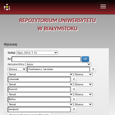
Skip
REPOZYTORIUM UNIWERSYTETU
navigation
W BIAŁYMSTOKU
Wyszukaj
Szukaj:
for
Aktualne filtry: