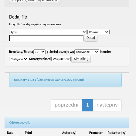
Rozpocznij nowe wyszukiwanie
Dodaj filtr:
Uzyj filtrów aby zagęścić wyszukiwanie.
Rezultaty/Strona
|
Sortuj pozycje wg
In order
Autorzy/rekord
Rezultaty 1-1 z 1 (Czas wyszukiwania: 0.002 sekund).
poprzedni
1
następny
Odsłon pozycji:
Data
Tytuł
Autor(rzy)
Promotor
Redaktor(rzy)