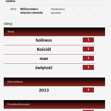
wydania
2013
Biblijna nauka o
Charkiewicz,
-
-
świętości człowieka
Jarosław
Odkryj
Temat
1
holiness
1
Kościół
1
man
1
świętość
Data wydania
1
2013
Posiada pliki pozycji