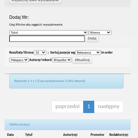
Rozpocznij nowe wyszukiwanie
Dodaj filtr:
Uzyj filtrów aby zagęścić wyszukiwanie.
Rezultaty/Strona
|
Sortuj pozycje wg
In order
Autorzy/rekord
Rezultaty 1-1 z 1 (Czas wyszukiwania: 0.002 sekund).
poprzedni
1
następny
Odsłon pozycji:
Data
Tytuł
Autor(rzy)
Promotor
Redaktor(rzy)