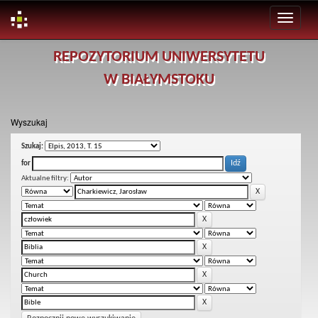
Skip
REPOZYTORIUM UNIWERSYTETU
navigation
W BIAŁYMSTOKU
Wyszukaj
Szukaj:
for
Aktualne filtry: