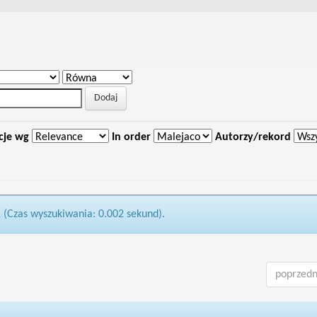
cje wg
In order
Autorzy/rekord
1 (Czas wyszukiwania: 0.002 sekund).
poprzedn