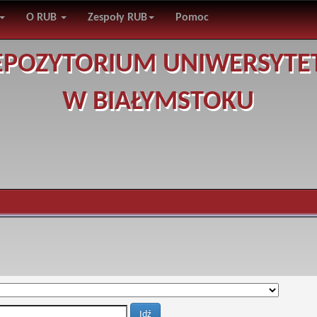
O RUB
Zespoły RUB
Pomoc
EPOZYTORIUM UNIWERSYTE
W BIAŁYMSTOKU