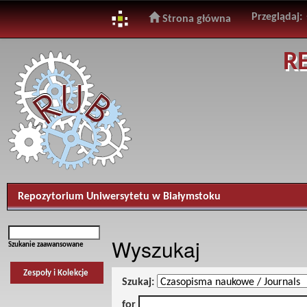
Przeglądaj:
Strona główna
Skip
R
navigation
Repozytorium Uniwersytetu w Białymstoku
Wyszukaj
Szukanie zaawansowane
Zespoły i Kolekcje
Szukaj:
for