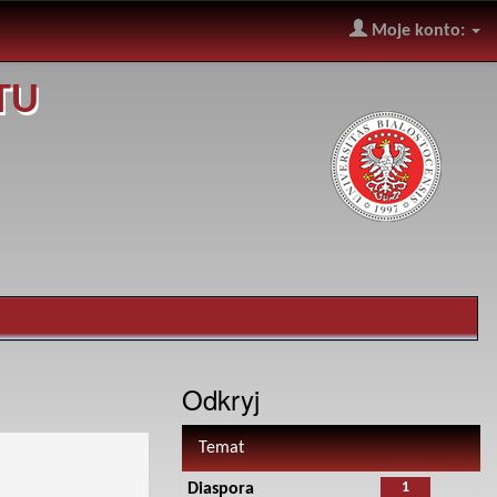
Moje konto:
TU
Odkryj
Temat
1
Diaspora