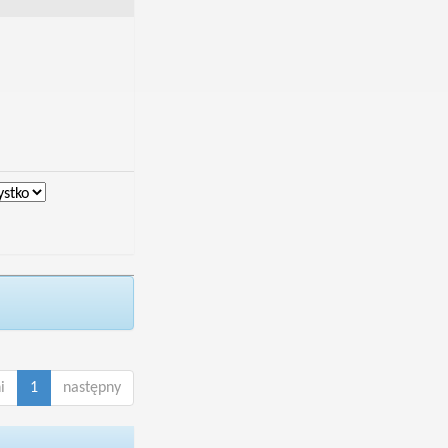
i
1
następny