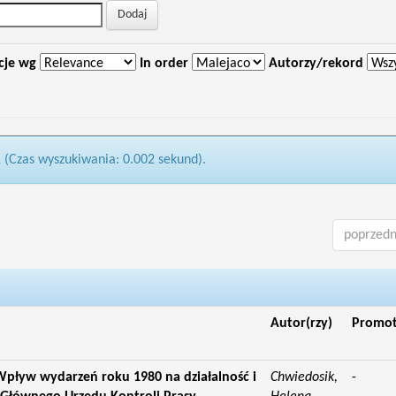
cje wg
In order
Autorzy/rekord
1 (Czas wyszukiwania: 0.002 sekund).
poprzedn
Autor(rzy)
Promo
pływ wydarzeń roku 1980 na działalność i
Chwiedosik,
-