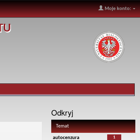
Moje konto:
TU
Odkryj
Temat
1
autocenzura