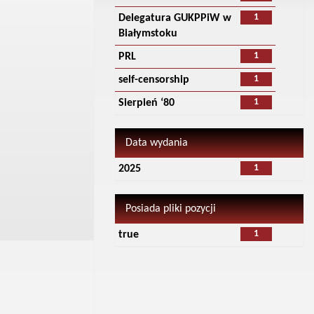
1
Delegatura GUKPPiW w
Białymstoku
1
PRL
1
self-censorship
1
Sierpień ‘80
Data wydania
1
2025
Posiada pliki pozycji
1
true