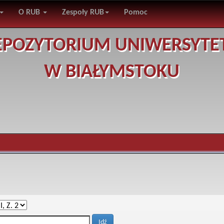
O RUB
Zespoły RUB
Pomoc
EPOZYTORIUM UNIWERSYTE
W BIAŁYMSTOKU