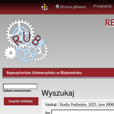
Przeglądaj:
Strona główna
Skip
R
navigation
Repozytorium Uniwersytetu w Białymstoku
Wyszukaj
Szukanie zaawansowane
Zespoły i Kolekcje
Szukaj:
for