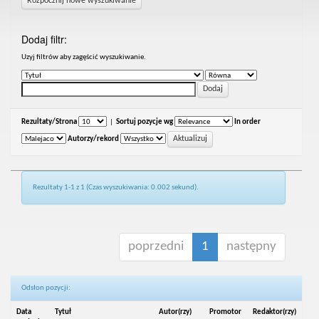
Rozpocznij nowe wyszukiwanie
Dodaj filtr:
Uzyj filtrów aby zagęścić wyszukiwanie.
Rezultaty/Strona
|
Sortuj pozycje wg
In order
Autorzy/rekord
Rezultaty 1-1 z 1 (Czas wyszukiwania: 0.002 sekund).
poprzedni
1
następny
Odsłon pozycji:
Data
Tytuł
Autor(rzy)
Promotor
Redaktor(rzy)