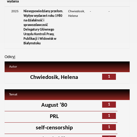
wydania
2025
Niewypowiedziany przełom.
Chwiedosik,
-
-
Wpływ wydarzeń roku 1980
Helena
na działalność i
sprawozdawczość
Delegatury Głównego
Urzędu Kontroli Prasy,
Publikacji i Widowisk w
Białymstoku
Odkryj
Autor
1
Chwiedosik, Helena
Temat
1
August ‘80
1
PRL
1
self-censorship