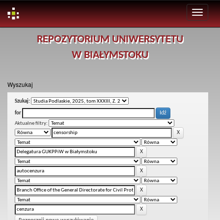
Skip
REPOZYTORIUM UNIWERSYTETU
navigation
W BIAŁYMSTOKU
Wyszukaj
Szukaj:
for
Aktualne filtry: