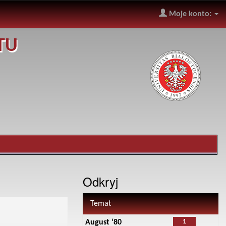
Moje konto:
TU
Odkryj
Temat
1
August ‘80