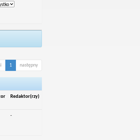
i
1
następny
tor
Redaktor(rzy)
-