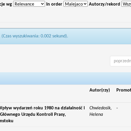
cje wg
In order
Autorzy/rekord
1 (Czas wyszukiwania: 0.002 sekund).
poprzedn
Autor(rzy)
Promo
pływ wydarzeń roku 1980 na działalność i
Chwiedosik,
-
Głównego Urzędu Kontroli Prasy,
Helena
ymstoku