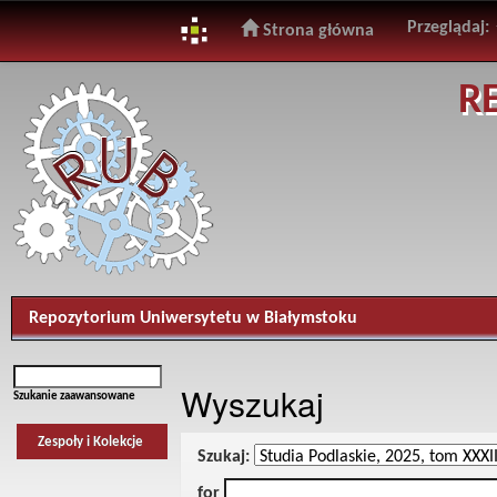
Przeglądaj:
Strona główna
Skip
R
navigation
Repozytorium Uniwersytetu w Białymstoku
Wyszukaj
Szukanie zaawansowane
Zespoły i Kolekcje
Szukaj:
for