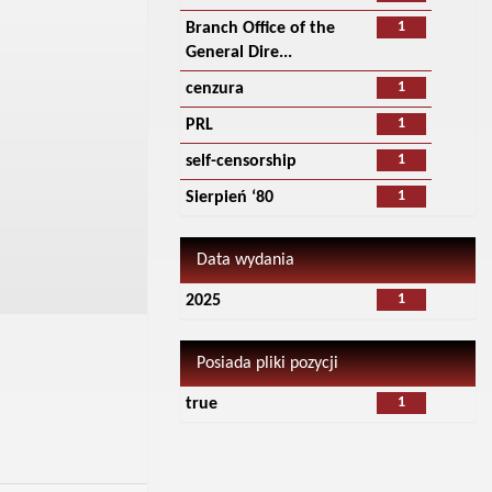
1
Branch Office of the
General Dire...
1
cenzura
1
PRL
1
self-censorship
1
Sierpień ‘80
Data wydania
1
2025
Posiada pliki pozycji
1
true