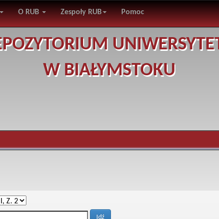
O RUB
Zespoły RUB
Pomoc
EPOZYTORIUM UNIWERSYTE
W BIAŁYMSTOKU