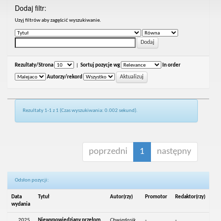
Dodaj filtr:
Uzyj filtrów aby zagęścić wyszukiwanie.
Rezultaty/Strona
|
Sortuj pozycje wg
In order
Autorzy/rekord
Rezultaty 1-1 z 1 (Czas wyszukiwania: 0.002 sekund).
poprzedni
1
następny
Odsłon pozycji:
Data
Tytuł
Autor(rzy)
Promotor
Redaktor(rzy)
wydania
2025
Niewypowiedziany przełom.
Chwiedosik,
-
-