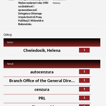
Wpływ wydarzeń roku 1980
Helena
na działalność i
sprawozdawczość
Delegatury Głównego
Urzędu Kontroli Prasy,
Publikacji i Widowisk w
Białymstoku
Odkryj
Autor
1
Chwiedosik, Helena
Temat
1
autocenzura
1
Branch Office of the General Dire...
1
cenzura
1
PRL