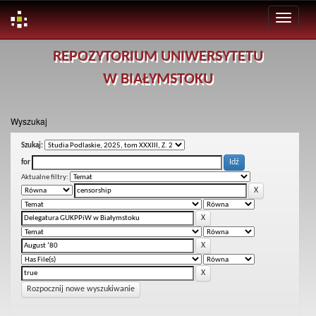
Skip
REPOZYTORIUM UNIWERSYTETU
navigation
W BIAŁYMSTOKU
Wyszukaj
Szukaj:
for
Aktualne filtry:
Rozpocznij nowe wyszukiwanie