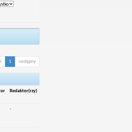
i
1
następny
tor
Redaktor(rzy)
-