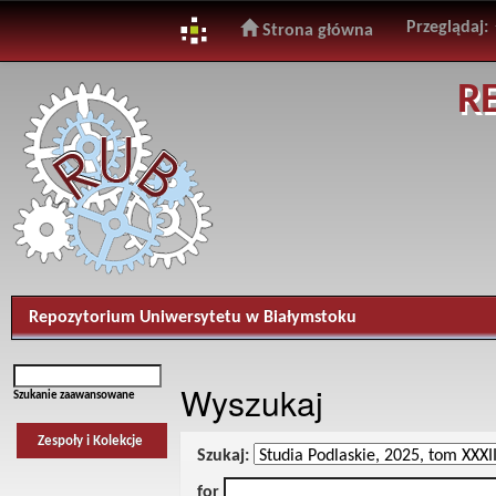
Przeglądaj:
Strona główna
Skip
R
navigation
Repozytorium Uniwersytetu w Białymstoku
Wyszukaj
Szukanie zaawansowane
Zespoły i Kolekcje
Szukaj:
for