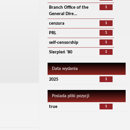
1
Branch Office of the
General Dire...
1
cenzura
1
PRL
1
self-censorship
1
Sierpień ‘80
Data wydania
1
2025
Posiada pliki pozycji
1
true