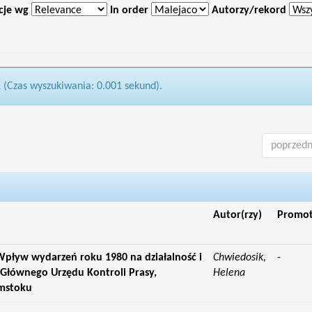
cje wg
In order
Autorzy/rekord
1 (Czas wyszukiwania: 0.001 sekund).
poprzedn
Autor(rzy)
Promo
pływ wydarzeń roku 1980 na działalność i
Chwiedosik,
-
Głównego Urzędu Kontroli Prasy,
Helena
ymstoku