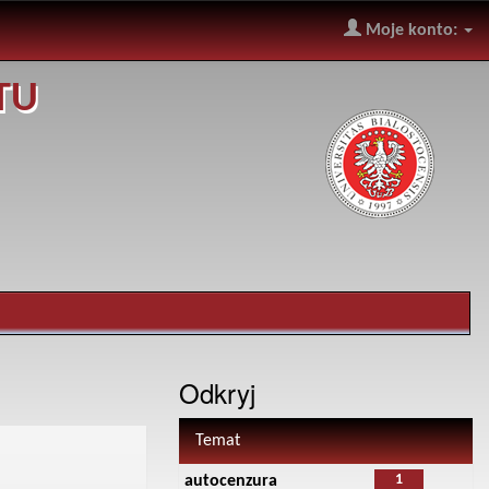
Moje konto:
TU
Odkryj
Temat
1
autocenzura