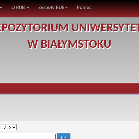
O RUB
Zespoły RUB
Pomoc
EPOZYTORIUM UNIWERSYTE
W BIAŁYMSTOKU