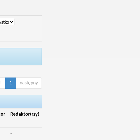
i
1
następny
tor
Redaktor(rzy)
-