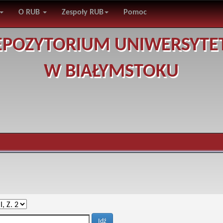
O RUB
Zespoły RUB
Pomoc
EPOZYTORIUM UNIWERSYTE
W BIAŁYMSTOKU