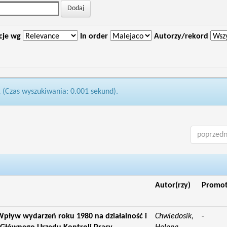
cje wg
In order
Autorzy/rekord
1 (Czas wyszukiwania: 0.001 sekund).
poprzedn
Autor(rzy)
Promo
pływ wydarzeń roku 1980 na działalność i
Chwiedosik,
-