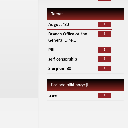
Temat
1
August ‘80
1
Branch Office of the
General Dire...
1
PRL
1
self-censorship
1
Sierpień ‘80
Posiada pliki pozycji
1
true