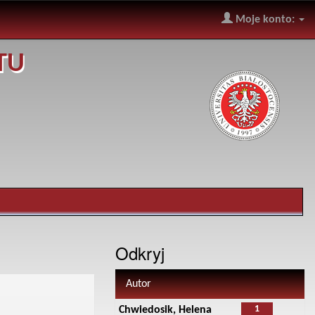
Moje konto:
TU
Odkryj
Autor
1
Chwiedosik, Helena