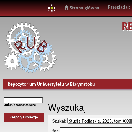
Przeglądaj:
Strona główna
Skip
R
navigation
Repozytorium Uniwersytetu w Białymstoku
Wyszukaj
Szukanie zaawansowane
Zespoły i Kolekcje
Szukaj:
for