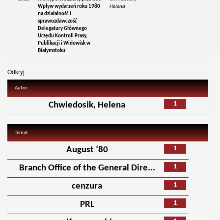
Wpływ wydarzeń roku 1980
Helena
na działalność i
sprawozdawczość
Delegatury Głównego
Urzędu Kontroli Prasy,
Publikacji i Widowisk w
Białymstoku
Odkryj
Autor
1
Chwiedosik, Helena
Temat
1
August ‘80
1
Branch Office of the General Dire...
1
cenzura
1
PRL