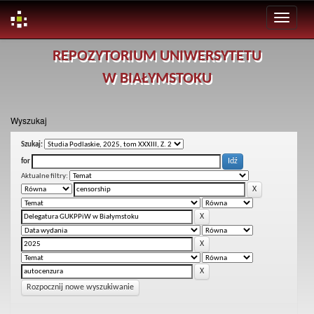
Skip
REPOZYTORIUM UNIWERSYTETU
navigation
W BIAŁYMSTOKU
Wyszukaj
Szukaj:
for
Aktualne filtry:
Rozpocznij nowe wyszukiwanie