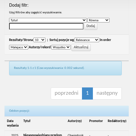
Dodaj filtr:
Uzyj filtrów aby zagęścić wyszukiwanie.
Rezultaty/Strona
|
Sortuj pozycje wg
In order
Autorzy/rekord
Rezultaty 1-1 z 1 (Czas wyszukiwania: 0.002 sekund).
poprzedni
1
następny
Odsłon pozycji:
Data
Tytuł
Autor(rzy)
Promotor
Redaktor(rzy)
wydania
2025
Niewypowiedziany przełom.
Chwiedosik,
-
-