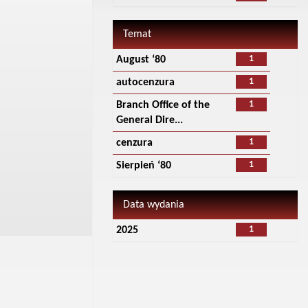
Temat
1
August ‘80
1
autocenzura
1
Branch Office of the
General Dire...
1
cenzura
1
Sierpień ‘80
Data wydania
1
2025