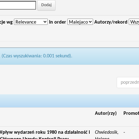
cje wg
In order
Autorzy/rekord
1 (Czas wyszukiwania: 0.001 sekund).
poprzedn
Autor(rzy)
Promo
pływ wydarzeń roku 1980 na działalność i
Chwiedosik,
-