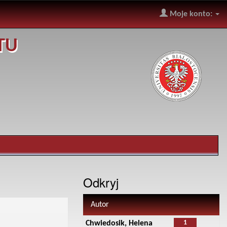
Moje konto:
TU
Odkryj
Autor
1
Chwiedosik, Helena