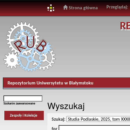
Przeglądaj:
Strona główna
Skip
R
navigation
Repozytorium Uniwersytetu w Białymstoku
Wyszukaj
Szukanie zaawansowane
Zespoły i Kolekcje
Szukaj:
for