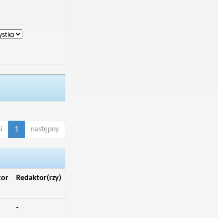
i
1
następny
tor
Redaktor(rzy)
-