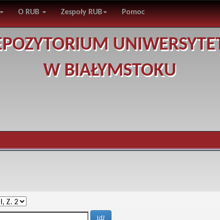
O RUB
Zespoły RUB
Pomoc
EPOZYTORIUM UNIWERSYTE
W BIAŁYMSTOKU