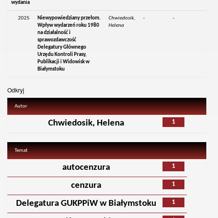
wydania
2025
Niewypowiedziany przełom.
Chwiedosik,
-
-
Wpływ wydarzeń roku 1980
Helena
na działalność i
sprawozdawczość
Delegatury Głównego
Urzędu Kontroli Prasy,
Publikacji i Widowisk w
Białymstoku
Odkryj
Autor
1
Chwiedosik, Helena
Temat
1
autocenzura
1
cenzura
1
Delegatura GUKPPiW w Białymstoku