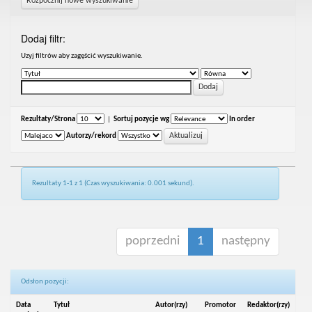
Rozpocznij nowe wyszukiwanie
Dodaj filtr:
Uzyj filtrów aby zagęścić wyszukiwanie.
Rezultaty/Strona
|
Sortuj pozycje wg
In order
Autorzy/rekord
Rezultaty 1-1 z 1 (Czas wyszukiwania: 0.001 sekund).
poprzedni
1
następny
Odsłon pozycji:
Data
Tytuł
Autor(rzy)
Promotor
Redaktor(rzy)