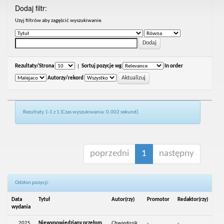
Dodaj filtr:
Uzyj filtrów aby zagęścić wyszukiwanie.
Rezultaty/Strona
|
Sortuj pozycje wg
In order
Autorzy/rekord
Rezultaty 1-1 z 1 (Czas wyszukiwania: 0.002 sekund).
poprzedni
1
następny
Odsłon pozycji:
Data
Tytuł
Autor(rzy)
Promotor
Redaktor(rzy)
wydania
2025
Niewypowiedziany przełom.
Chwiedosik,
-
-