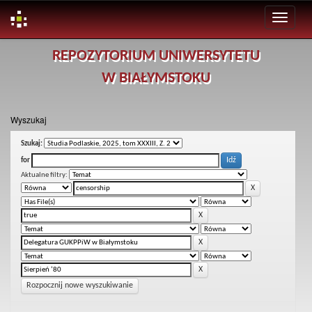
Skip
REPOZYTORIUM UNIWERSYTETU
navigation
W BIAŁYMSTOKU
Wyszukaj
Szukaj:
for
Aktualne filtry:
Rozpocznij nowe wyszukiwanie