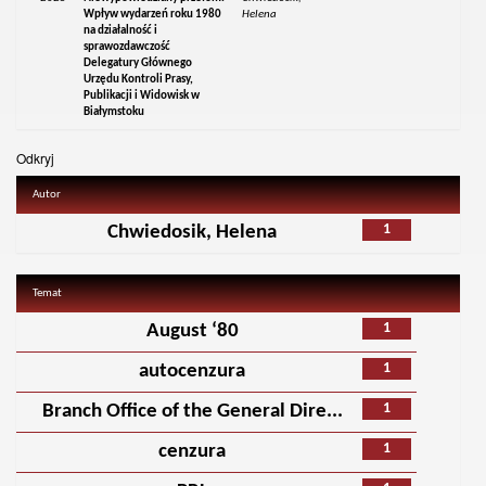
Wpływ wydarzeń roku 1980
Helena
na działalność i
sprawozdawczość
Delegatury Głównego
Urzędu Kontroli Prasy,
Publikacji i Widowisk w
Białymstoku
Odkryj
Autor
1
Chwiedosik, Helena
Temat
1
August ‘80
1
autocenzura
1
Branch Office of the General Dire...
1
cenzura