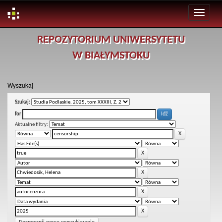
Skip
REPOZYTORIUM UNIWERSYTETU
navigation
W BIAŁYMSTOKU
Wyszukaj
Szukaj:
for
Aktualne filtry: