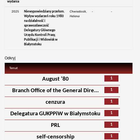
wydania
2025
Niewypowiedziany przełom.
Chwiedosik,
-
-
Wpływ wydarzeń roku 1980
Helena
na działalność i
sprawozdawczość
Delegatury Głównego
Urzędu Kontroli Prasy,
Publikacji i Widowisk w
Białymstoku
Odkryj
Temat
1
August ‘80
1
Branch Office of the General Dire...
1
cenzura
1
Delegatura GUKPPiW w Białymstoku
1
PRL
1
self-censorship