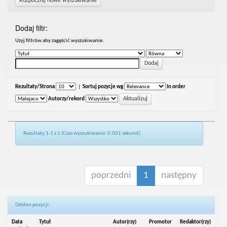
Rozpocznij nowe wyszukiwanie
Dodaj filtr:
Uzyj filtrów aby zagęścić wyszukiwanie.
Rezultaty/Strona
|
Sortuj pozycje wg
In order
Autorzy/rekord
Rezultaty 1-1 z 1 (Czas wyszukiwania: 0.001 sekund).
poprzedni
1
następny
Odsłon pozycji:
Data
Tytuł
Autor(rzy)
Promotor
Redaktor(rzy)