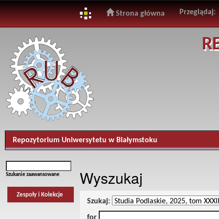
Przeglądaj:
Strona główna
Skip
R
navigation
Repozytorium Uniwersytetu w Białymstoku
Wyszukaj
Szukanie zaawansowane
Zespoły i Kolekcje
Szukaj:
for