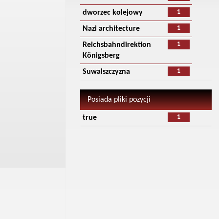
1
dworzec kolejowy
1
Nazi architecture
1
Reichsbahndirektion
Königsberg
1
Suwalszczyzna
Posiada pliki pozycji
1
true