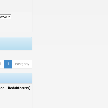
i
1
następny
tor
Redaktor(rzy)
-