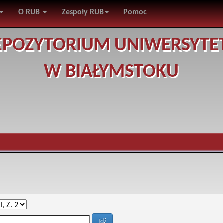
O RUB
Zespoły RUB
Pomoc
EPOZYTORIUM UNIWERSYTE
W BIAŁYMSTOKU