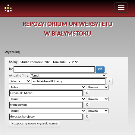
Skip
REPOZYTORIUM UNIWERSYTETU
navigation
W BIAŁYMSTOKU
Wyszukaj
Szukaj:
for
Aktualne filtry:
Rozpocznij nowe wyszukiwanie