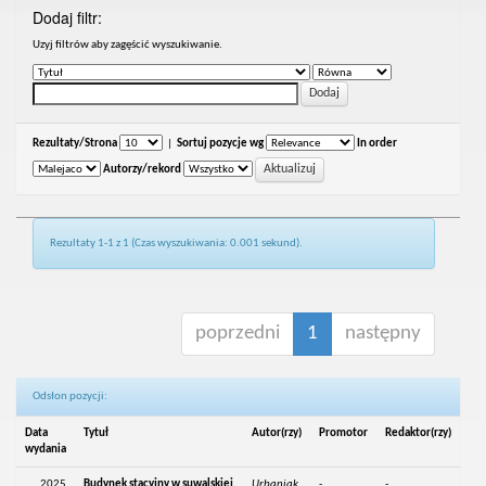
Dodaj filtr:
Uzyj filtrów aby zagęścić wyszukiwanie.
Rezultaty/Strona
|
Sortuj pozycje wg
In order
Autorzy/rekord
Rezultaty 1-1 z 1 (Czas wyszukiwania: 0.001 sekund).
poprzedni
1
następny
Odsłon pozycji:
Data
Tytuł
Autor(rzy)
Promotor
Redaktor(rzy)
wydania
2025
Budynek stacyjny w suwalskiej
Urbaniak,
-
-