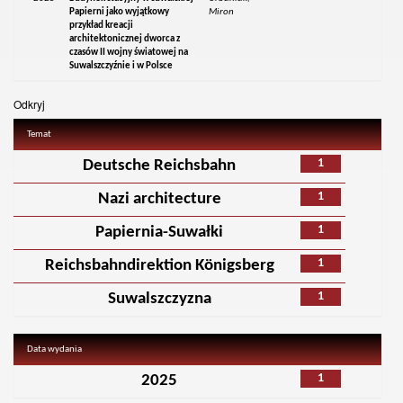
Papierni jako wyjątkowy
Miron
przykład kreacji
architektonicznej dworca z
czasów II wojny światowej na
Suwalszczyźnie i w Polsce
Odkryj
Temat
1
Deutsche Reichsbahn
1
Nazi architecture
1
Papiernia-Suwałki
1
Reichsbahndirektion Königsberg
1
Suwalszczyzna
Data wydania
1
2025