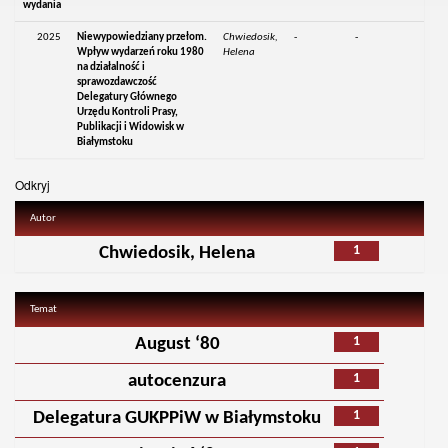
wydania
2025
Niewypowiedziany przełom.
Chwiedosik,
-
-
Wpływ wydarzeń roku 1980
Helena
na działalność i
sprawozdawczość
Delegatury Głównego
Urzędu Kontroli Prasy,
Publikacji i Widowisk w
Białymstoku
Odkryj
Autor
1
Chwiedosik, Helena
Temat
1
August ‘80
1
autocenzura
1
Delegatura GUKPPiW w Białymstoku