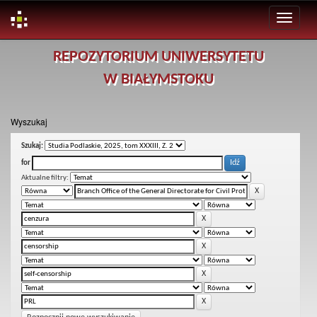
Skip
REPOZYTORIUM UNIWERSYTETU
navigation
W BIAŁYMSTOKU
Wyszukaj
Szukaj:
for
Aktualne filtry: