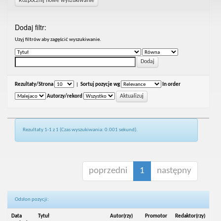
Rozpocznij nowe wyszukiwanie
Dodaj filtr:
Uzyj filtrów aby zagęścić wyszukiwanie.
Rezultaty/Strona
|
Sortuj pozycje wg
In order
Autorzy/rekord
Rezultaty 1-1 z 1 (Czas wyszukiwania: 0.001 sekund).
poprzedni
1
następny
Odsłon pozycji:
Data
Tytuł
Autor(rzy)
Promotor
Redaktor(rzy)