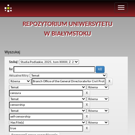
Skip
REPOZYTORIUM UNIWERSYTETU
navigation
W BIAŁYMSTOKU
Wyszukaj
Szukaj:
for
Aktualne filtry: