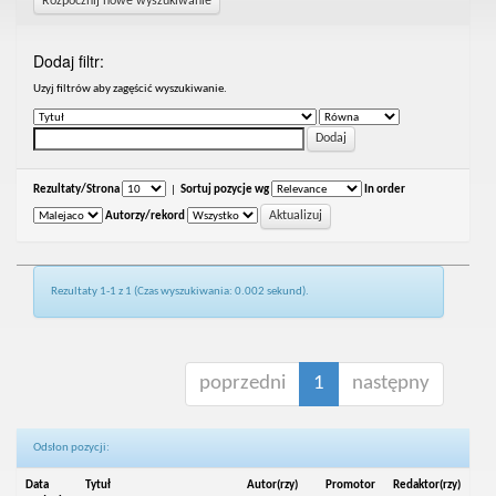
Rozpocznij nowe wyszukiwanie
Dodaj filtr:
Uzyj filtrów aby zagęścić wyszukiwanie.
Rezultaty/Strona
|
Sortuj pozycje wg
In order
Autorzy/rekord
Rezultaty 1-1 z 1 (Czas wyszukiwania: 0.002 sekund).
poprzedni
1
następny
Odsłon pozycji:
Data
Tytuł
Autor(rzy)
Promotor
Redaktor(rzy)