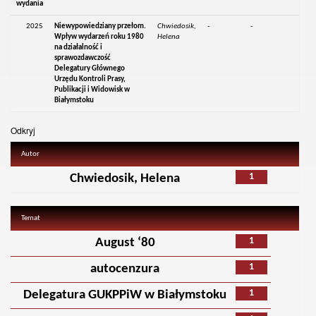
wydania
2025
Niewypowiedziany przełom.
Chwiedosik,
-
-
Wpływ wydarzeń roku 1980
Helena
na działalność i
sprawozdawczość
Delegatury Głównego
Urzędu Kontroli Prasy,
Publikacji i Widowisk w
Białymstoku
Odkryj
Autor
1
Chwiedosik, Helena
Temat
1
August ‘80
1
autocenzura
1
Delegatura GUKPPiW w Białymstoku