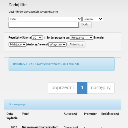
Dodaj filtr:
Uzyj filtrów aby zagęścić wyszukiwanie.
Rezultaty/Strona
|
Sortuj pozycje wg
In order
Autorzy/rekord
Rezultaty 1-1 z 1 (Czas wyszukiwania: 0.001 sekund).
poprzedni
1
następny
Odsłon pozycji:
Data
Tytuł
Autor(rzy)
Promotor
Redaktor(rzy)
wydania
2025
Niewypowiedziany przełom.
Chwiedosik,
-
-