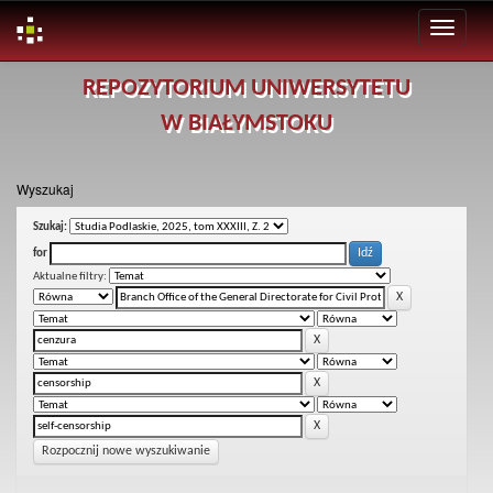
Skip
REPOZYTORIUM UNIWERSYTETU
navigation
W BIAŁYMSTOKU
Wyszukaj
Szukaj:
for
Aktualne filtry:
Rozpocznij nowe wyszukiwanie