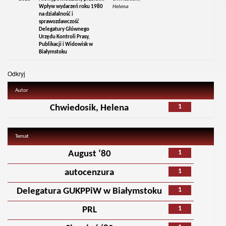
Wpływ wydarzeń roku 1980
Helena
na działalność i
sprawozdawczość
Delegatury Głównego
Urzędu Kontroli Prasy,
Publikacji i Widowisk w
Białymstoku
Odkryj
Autor
1
Chwiedosik, Helena
Temat
1
August ‘80
1
autocenzura
1
Delegatura GUKPPiW w Białymstoku
1
PRL