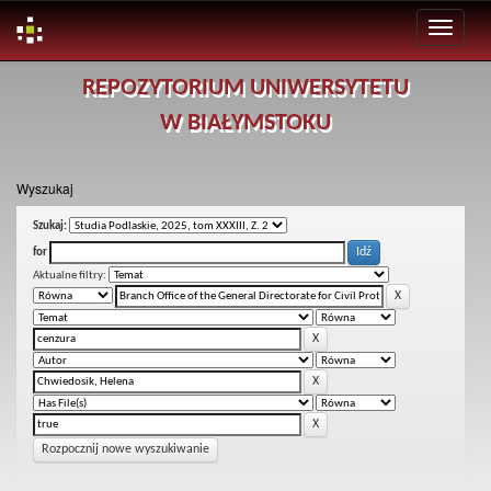
Skip
REPOZYTORIUM UNIWERSYTETU
navigation
W BIAŁYMSTOKU
Wyszukaj
Szukaj:
for
Aktualne filtry:
Rozpocznij nowe wyszukiwanie