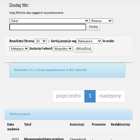
Dodaj filtr:
Uzyj filtrów aby zagęścić wyszukiwanie.
Rezultaty/Strona
|
Sortuj pozycje wg
In order
Autorzy/rekord
Rezultaty 1-1 z 1 (Czas wyszukiwania: 0.001 sekund).
poprzedni
1
następny
Odsłon pozycji:
Data
Tytuł
Autor(rzy)
Promotor
Redaktor(rzy)
wydania
2025
Niewypowiedziany przełom.
Chwiedosik,
-
-