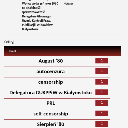
Wpływ wydarzeń roku 1980
Helena
na działalność i
sprawozdawczość
Delegatury Głównego
Urzędu Kontroli Prasy,
Publikacji i Widowisk w
Białymstoku
Odkryj
Temat
1
August ‘80
1
autocenzura
1
censorship
1
Delegatura GUKPPiW w Białymstoku
1
PRL
1
self-censorship
1
Sierpień ‘80