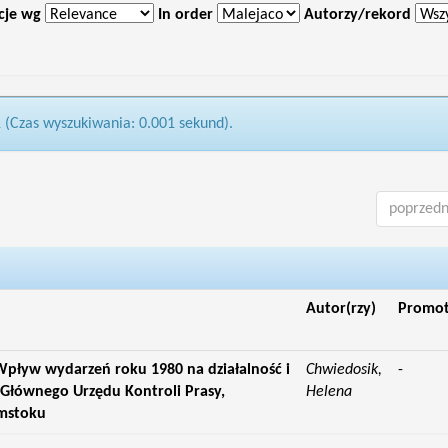
cje wg
In order
Autorzy/rekord
1 (Czas wyszukiwania: 0.001 sekund).
poprzedn
Autor(rzy)
Promo
pływ wydarzeń roku 1980 na działalność i
Chwiedosik,
-
Głównego Urzędu Kontroli Prasy,
Helena
ymstoku