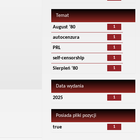
Temat
1
August ‘80
1
autocenzura
1
PRL
1
self-censorship
1
Sierpień ‘80
Data wydania
1
2025
Posiada pliki pozycji
1
true