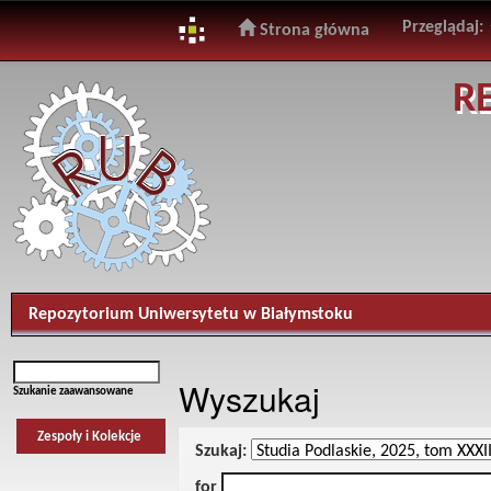
Przeglądaj:
Strona główna
Skip
R
navigation
Repozytorium Uniwersytetu w Białymstoku
Wyszukaj
Szukanie zaawansowane
Zespoły i Kolekcje
Szukaj:
for