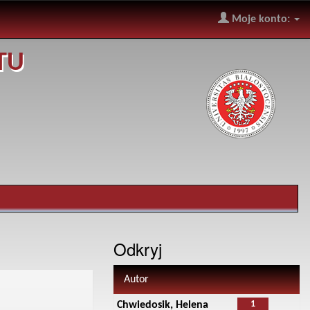
Moje konto:
TU
Odkryj
Autor
1
Chwiedosik, Helena