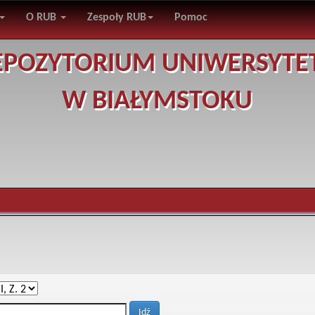
O RUB
Zespoły RUB
Pomoc
EPOZYTORIUM UNIWERSYTE
W BIAŁYMSTOKU