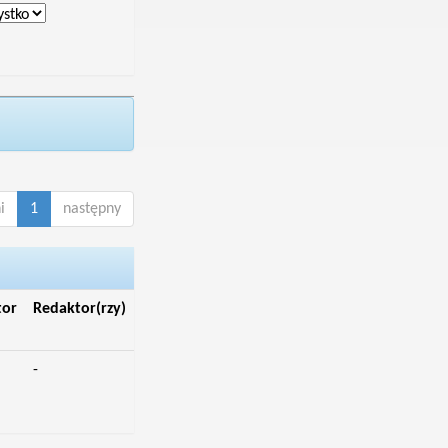
i
1
następny
tor
Redaktor(rzy)
-