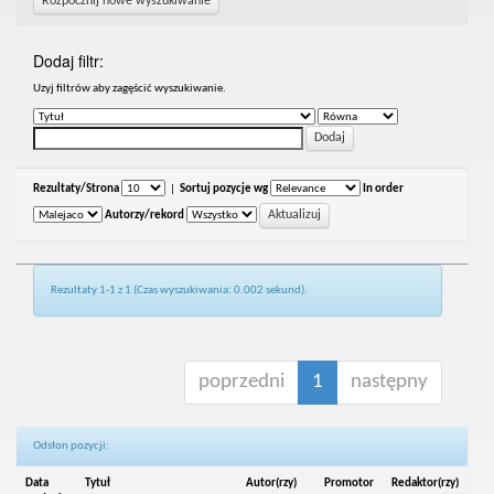
Rozpocznij nowe wyszukiwanie
Dodaj filtr:
Uzyj filtrów aby zagęścić wyszukiwanie.
Rezultaty/Strona
|
Sortuj pozycje wg
In order
Autorzy/rekord
Rezultaty 1-1 z 1 (Czas wyszukiwania: 0.002 sekund).
poprzedni
1
następny
Odsłon pozycji:
Data
Tytuł
Autor(rzy)
Promotor
Redaktor(rzy)