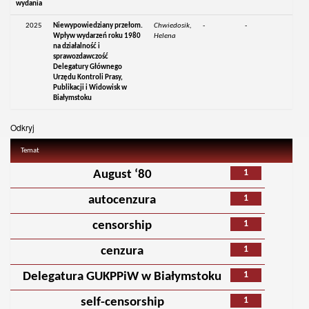
wydania
2025
Niewypowiedziany przełom.
Chwiedosik,
-
-
Wpływ wydarzeń roku 1980
Helena
na działalność i
sprawozdawczość
Delegatury Głównego
Urzędu Kontroli Prasy,
Publikacji i Widowisk w
Białymstoku
Odkryj
Temat
1
August ‘80
1
autocenzura
1
censorship
1
cenzura
1
Delegatura GUKPPiW w Białymstoku
1
self-censorship