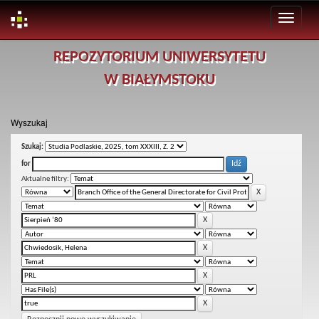
Skip
REPOZYTORIUM UNIWERSYTETU
navigation
W BIAŁYMSTOKU
Wyszukaj
Szukaj:
for
Aktualne filtry: