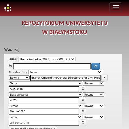
Skip
REPOZYTORIUM UNIWERSYTETU
navigation
W BIAŁYMSTOKU
Wyszukaj
Szukaj:
for
Aktualne filtry: