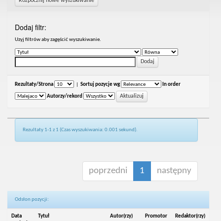
Rozpocznij nowe wyszukiwanie
Dodaj filtr:
Uzyj filtrów aby zagęścić wyszukiwanie.
Rezultaty/Strona
|
Sortuj pozycje wg
In order
Autorzy/rekord
Rezultaty 1-1 z 1 (Czas wyszukiwania: 0.001 sekund).
poprzedni
1
następny
Odsłon pozycji:
Data
Tytuł
Autor(rzy)
Promotor
Redaktor(rzy)