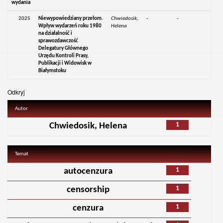
wydania
2025
Niewypowiedziany przełom.
Chwiedosik,
-
-
Wpływ wydarzeń roku 1980
Helena
na działalność i
sprawozdawczość
Delegatury Głównego
Urzędu Kontroli Prasy,
Publikacji i Widowisk w
Białymstoku
Odkryj
Autor
1
Chwiedosik, Helena
Temat
1
autocenzura
1
censorship
1
cenzura