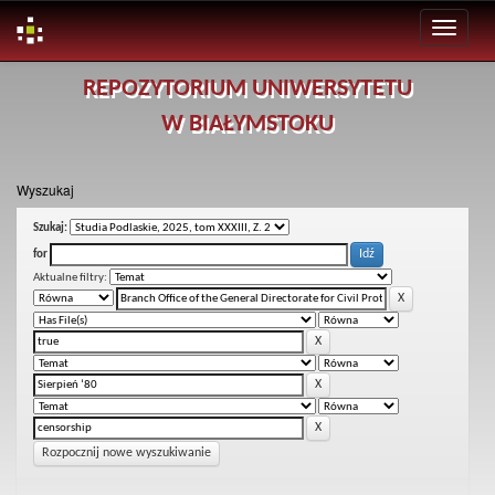
Skip
REPOZYTORIUM UNIWERSYTETU
navigation
W BIAŁYMSTOKU
Wyszukaj
Szukaj:
for
Aktualne filtry:
Rozpocznij nowe wyszukiwanie