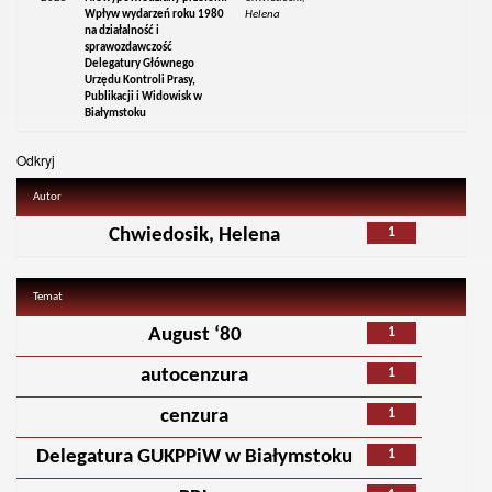
Wpływ wydarzeń roku 1980
Helena
na działalność i
sprawozdawczość
Delegatury Głównego
Urzędu Kontroli Prasy,
Publikacji i Widowisk w
Białymstoku
Odkryj
Autor
1
Chwiedosik, Helena
Temat
1
August ‘80
1
autocenzura
1
cenzura
1
Delegatura GUKPPiW w Białymstoku