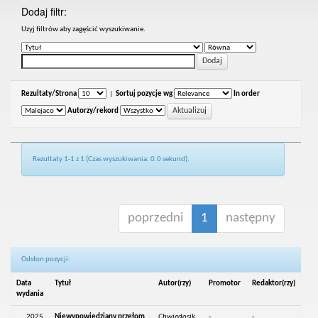
Dodaj filtr:
Uzyj filtrów aby zagęścić wyszukiwanie.
Rezultaty/Strona
|
Sortuj pozycje wg
In order
Autorzy/rekord
Rezultaty 1-1 z 1 (Czas wyszukiwania: 0.0 sekund).
poprzedni
1
następny
Odsłon pozycji:
Data
Tytuł
Autor(rzy)
Promotor
Redaktor(rzy)
wydania
2025
Niewypowiedziany przełom.
Chwiedosik,
-
-