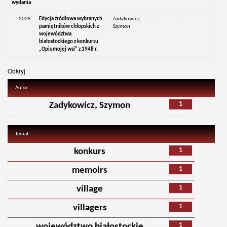
wydania
2025
Edycja źródłowa wybranych
Zadykowicz,
-
-
pamiętników chłopskich z
Szymon
województwa
białostockiego z konkursu
„Opis mojej wsi” z 1948 r.
Odkryj
Autor
1
Zadykowicz, Szymon
Temat
1
konkurs
1
memoirs
1
village
1
villagers
1
województwo białostockie