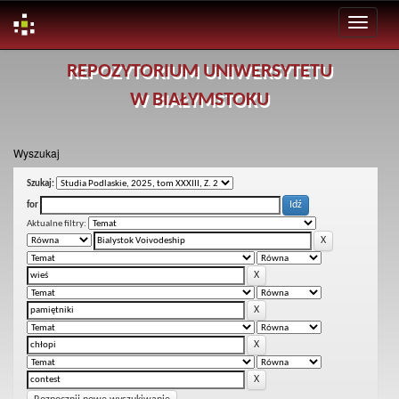
Skip
REPOZYTORIUM UNIWERSYTETU
navigation
W BIAŁYMSTOKU
Wyszukaj
Szukaj:
for
Aktualne filtry: