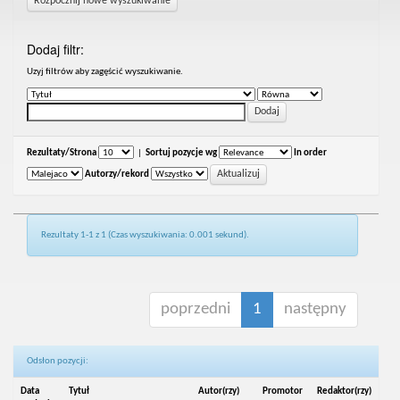
Rozpocznij nowe wyszukiwanie
Dodaj filtr:
Uzyj filtrów aby zagęścić wyszukiwanie.
Rezultaty/Strona
|
Sortuj pozycje wg
In order
Autorzy/rekord
Rezultaty 1-1 z 1 (Czas wyszukiwania: 0.001 sekund).
poprzedni
1
następny
Odsłon pozycji:
Data
Tytuł
Autor(rzy)
Promotor
Redaktor(rzy)