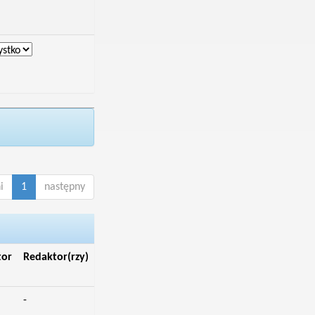
i
1
następny
tor
Redaktor(rzy)
-