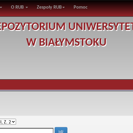
O RUB
Zespoły RUB
Pomoc
EPOZYTORIUM UNIWERSYTE
W BIAŁYMSTOKU