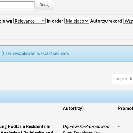
cje wg
In order
Autorzy/rekord
1 (Czas wyszukiwania: 0.002 sekund).
poprzedn
Autor(rzy)
Promo
ung Podlasie Residents in
Dąbrowska-Prokopowska,
-