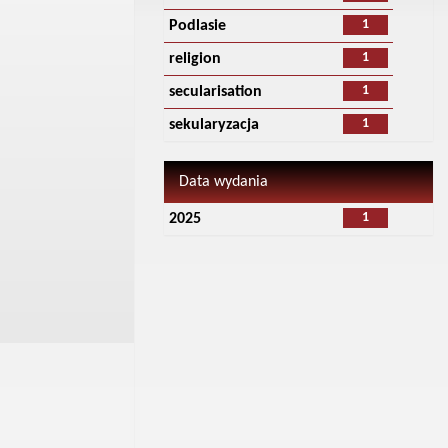
1
Podlasie
1
religion
1
secularisation
1
sekularyzacja
Data wydania
1
2025