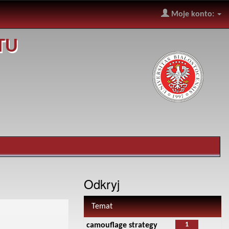
Moje konto:
TU
Odkryj
Temat
1
camouflage strategy