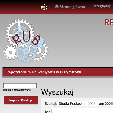
Przeglądaj:
Strona główna
Skip
R
navigation
Repozytorium Uniwersytetu w Białymstoku
Wyszukaj
Szukanie zaawansowane
Zespoły i Kolekcje
Szukaj:
for