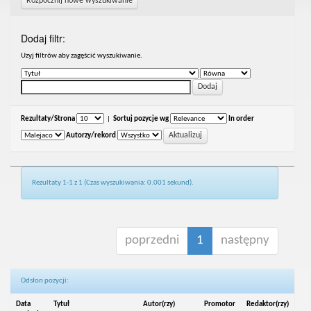
Rozpocznij nowe wyszukiwanie
Dodaj filtr:
Uzyj filtrów aby zagęścić wyszukiwanie.
Rezultaty/Strona
|
Sortuj pozycje wg
In order
Autorzy/rekord
Rezultaty 1-1 z 1 (Czas wyszukiwania: 0.001 sekund).
poprzedni
1
następny
Odsłon pozycji:
Data
Tytuł
Autor(rzy)
Promotor
Redaktor(rzy)