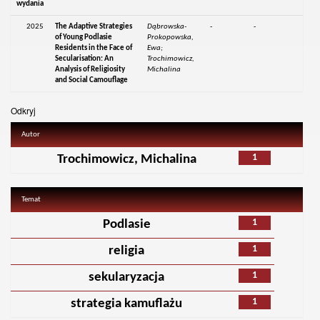
wydania
2025
The Adaptive Strategies
Dąbrowska-
-
-
of Young Podlasie
Prokopowska,
Residents in the Face of
Ewa;
Secularisation: An
Trochimowicz,
Analysis of Religiosity
Michalina
and Social Camouflage
Odkryj
Autor
1
Trochimowicz, Michalina
Temat
1
Podlasie
1
religia
1
sekularyzacja
1
strategia kamuflażu