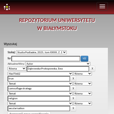
Skip
REPOZYTORIUM UNIWERSYTETU
navigation
W BIAŁYMSTOKU
Wyszukaj
Szukaj:
for
Aktualne filtry: