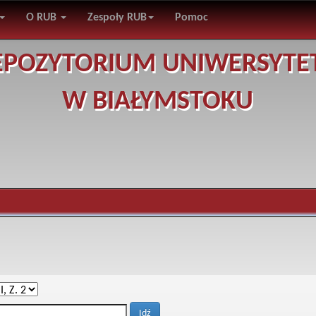
O RUB
Zespoły RUB
Pomoc
EPOZYTORIUM UNIWERSYTE
W BIAŁYMSTOKU