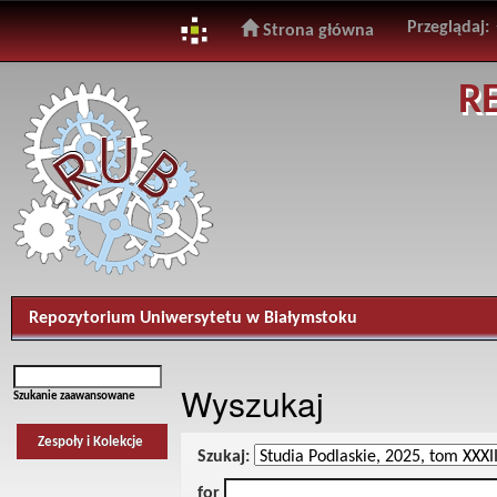
Przeglądaj:
Strona główna
Skip
R
navigation
Repozytorium Uniwersytetu w Białymstoku
Wyszukaj
Szukanie zaawansowane
Zespoły i Kolekcje
Szukaj:
for