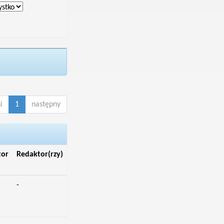
i
1
następny
tor
Redaktor(rzy)
-