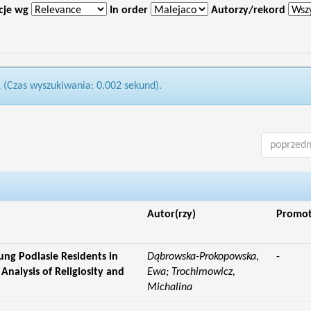
cje wg
In order
Autorzy/rekord
1 (Czas wyszukiwania: 0.002 sekund).
poprzedn
Autor(rzy)
Promo
ung Podlasie Residents in
Dąbrowska-Prokopowska,
-
 Analysis of Religiosity and
Ewa; Trochimowicz,
Michalina