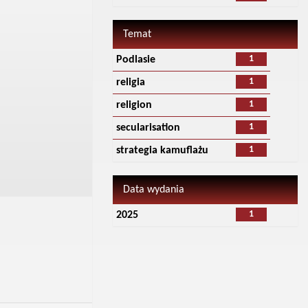
Temat
1
Podlasie
1
religia
1
religion
1
secularisation
1
strategia kamuflażu
Data wydania
1
2025