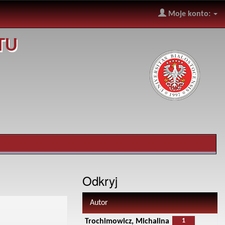
Moje konto:
TU
Odkryj
Autor
1
Trochimowicz, Michalina