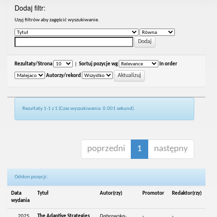
Dodaj filtr:
Uzyj filtrów aby zagęścić wyszukiwanie.
Rezultaty/Strona
|
Sortuj pozycje wg
In order
Autorzy/rekord
Rezultaty 1-1 z 1 (Czas wyszukiwania: 0.001 sekund).
poprzedni
1
następny
Odsłon pozycji:
Data
Tytuł
Autor(rzy)
Promotor
Redaktor(rzy)
wydania
2025
The Adaptive Strategies
Dąbrowska-
-
-