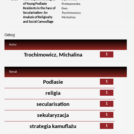
of Young Podlasie
Prokopowska,
Residents in the Face of
Ewa;
Secularisation: An
Trochimowicz,
Analysis of Religiosity
Michalina
and Social Camouflage
Odkryj
Autor
1
Trochimowicz, Michalina
Temat
1
Podlasie
1
religia
1
secularisation
1
sekularyzacja
1
strategia kamuflażu