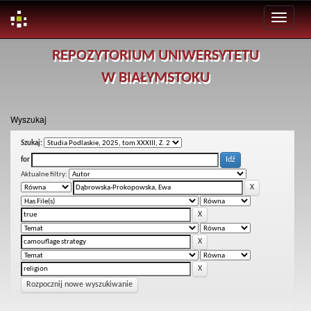
Skip
REPOZYTORIUM UNIWERSYTETU
navigation
W BIAŁYMSTOKU
Wyszukaj
Szukaj:
for
Aktualne filtry:
Rozpocznij nowe wyszukiwanie