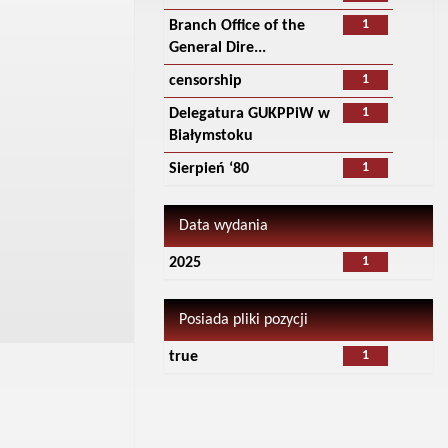
1
Branch Office of the
General Dire...
1
censorship
1
Delegatura GUKPPiW w
Białymstoku
1
Sierpień ‘80
Data wydania
1
2025
Posiada pliki pozycji
1
true