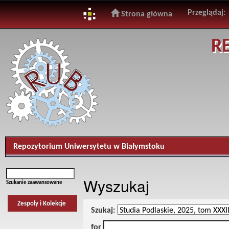
Przeglądaj:
Strona główna
Skip
R
navigation
Repozytorium Uniwersytetu w Białymstoku
Wyszukaj
Szukanie zaawansowane
Zespoły i Kolekcje
Szukaj:
for