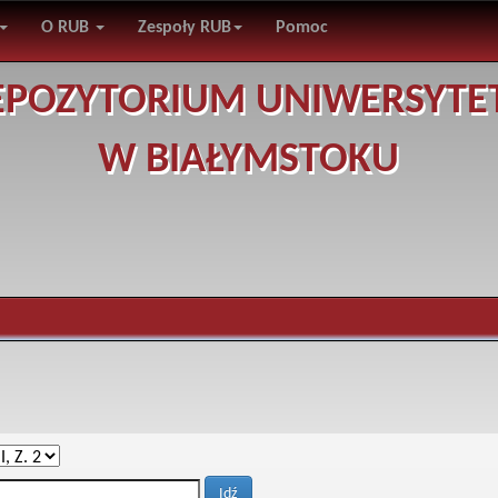
O RUB
Zespoły RUB
Pomoc
EPOZYTORIUM UNIWERSYTE
W BIAŁYMSTOKU