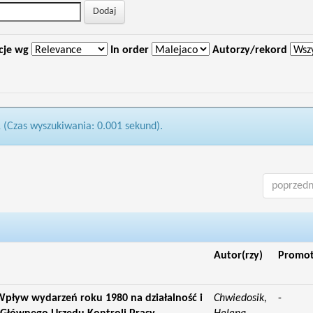
cje wg
In order
Autorzy/rekord
1 (Czas wyszukiwania: 0.001 sekund).
poprzedn
Autor(rzy)
Promo
pływ wydarzeń roku 1980 na działalność i
Chwiedosik,
-