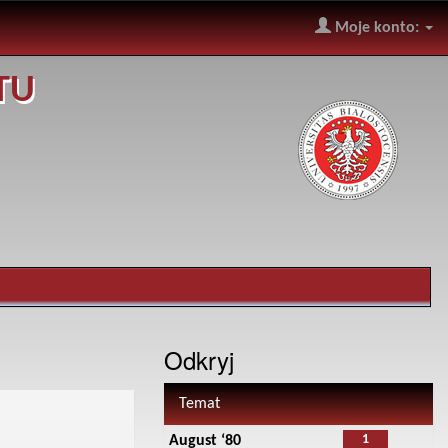
Moje konto:
TU
Odkryj
Temat
1
August ‘80