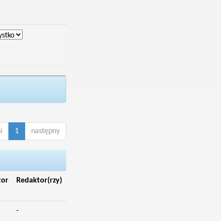
i
1
następny
tor
Redaktor(rzy)
-