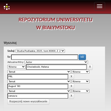
Skip
REPOZYTORIUM UNIWERSYTETU
navigation
W BIAŁYMSTOKU
Wyszukaj
Szukaj:
for
Aktualne filtry:
Rozpocznij nowe wyszukiwanie