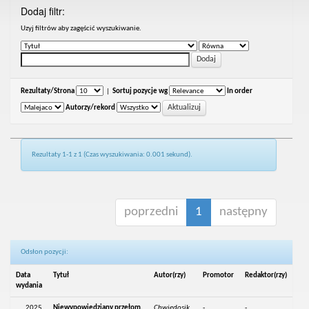
Dodaj filtr:
Uzyj filtrów aby zagęścić wyszukiwanie.
Rezultaty/Strona
|
Sortuj pozycje wg
In order
Autorzy/rekord
Rezultaty 1-1 z 1 (Czas wyszukiwania: 0.001 sekund).
poprzedni
1
następny
Odsłon pozycji:
Data
Tytuł
Autor(rzy)
Promotor
Redaktor(rzy)
wydania
2025
Niewypowiedziany przełom.
Chwiedosik,
-
-