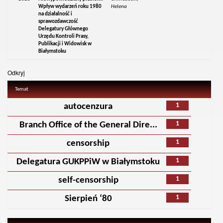
Wpływ wydarzeń roku 1980
Helena
na działalność i
sprawozdawczość
Delegatury Głównego
Urzędu Kontroli Prasy,
Publikacji i Widowisk w
Białymstoku
Odkryj
Temat
1
autocenzura
1
Branch Office of the General Dire...
1
censorship
1
Delegatura GUKPPiW w Białymstoku
1
self-censorship
1
Sierpień ‘80