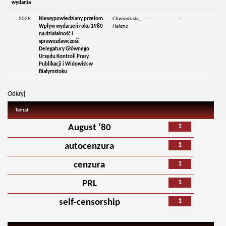
wydania
2025
Niewypowiedziany przełom.
Chwiedosik,
-
-
Wpływ wydarzeń roku 1980
Helena
na działalność i
sprawozdawczość
Delegatury Głównego
Urzędu Kontroli Prasy,
Publikacji i Widowisk w
Białymstoku
Odkryj
Temat
1
August ‘80
1
autocenzura
1
cenzura
1
PRL
1
self-censorship