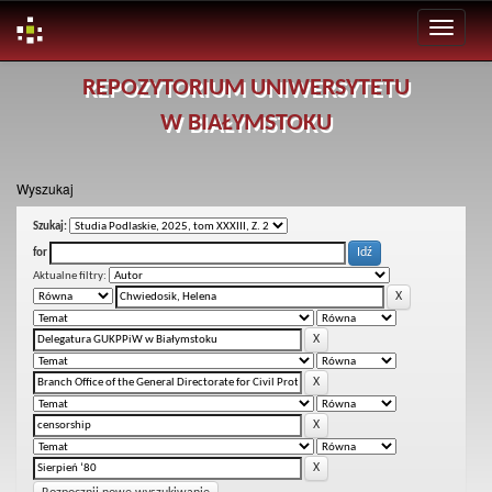
Skip
REPOZYTORIUM UNIWERSYTETU
navigation
W BIAŁYMSTOKU
Wyszukaj
Szukaj:
for
Aktualne filtry: