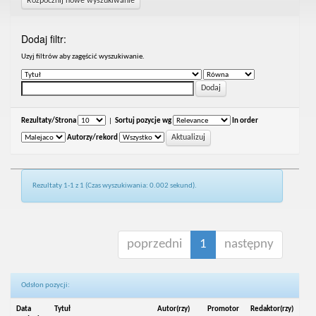
Rozpocznij nowe wyszukiwanie
Dodaj filtr:
Uzyj filtrów aby zagęścić wyszukiwanie.
Rezultaty/Strona
|
Sortuj pozycje wg
In order
Autorzy/rekord
Rezultaty 1-1 z 1 (Czas wyszukiwania: 0.002 sekund).
poprzedni
1
następny
Odsłon pozycji:
Data
Tytuł
Autor(rzy)
Promotor
Redaktor(rzy)