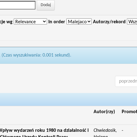
cje wg
In order
Autorzy/rekord
1 (Czas wyszukiwania: 0.001 sekund).
poprzedn
Autor(rzy)
Promo
pływ wydarzeń roku 1980 na działalność i
Chwiedosik,
-