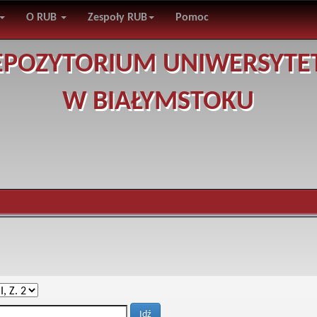
O RUB
Zespoły RUB
Pomoc
EPOZYTORIUM UNIWERSYTE
W BIAŁYMSTOKU