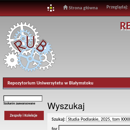
Przeglądaj:
Strona główna
Skip
R
navigation
Repozytorium Uniwersytetu w Białymstoku
Wyszukaj
Szukanie zaawansowane
Zespoły i Kolekcje
Szukaj:
for