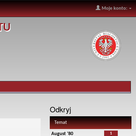
Moje konto:
TU
Odkryj
Temat
1
August ‘80