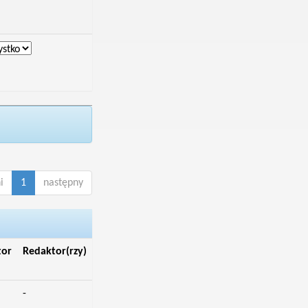
i
1
następny
tor
Redaktor(rzy)
-