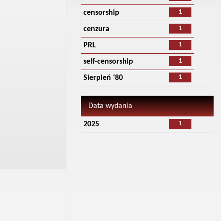
1
censorship
1
cenzura
1
PRL
1
self-censorship
1
Sierpień ‘80
Data wydania
1
2025