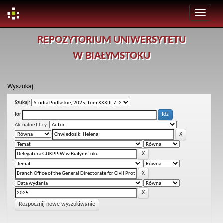
Skip
REPOZYTORIUM UNIWERSYTETU
navigation
W BIAŁYMSTOKU
Wyszukaj
Szukaj:
for
Aktualne filtry:
Rozpocznij nowe wyszukiwanie