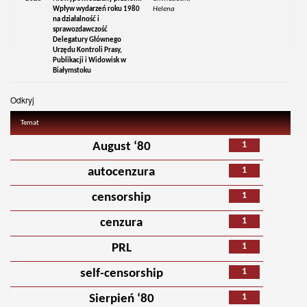
Wpływ wydarzeń roku 1980
Helena
na działalność i
sprawozdawczość
Delegatury Głównego
Urzędu Kontroli Prasy,
Publikacji i Widowisk w
Białymstoku
Odkryj
Temat
1
August ‘80
1
autocenzura
1
censorship
1
cenzura
1
PRL
1
self-censorship
1
Sierpień ‘80