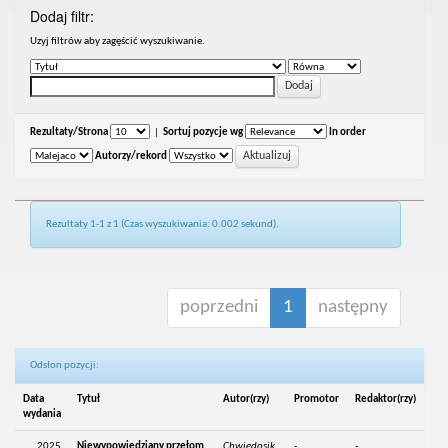
Dodaj filtr:
Uzyj filtrów aby zagęścić wyszukiwanie.
Rezultaty/Strona
|
Sortuj pozycje wg
In order
Autorzy/rekord
Rezultaty 1-1 z 1 (Czas wyszukiwania: 0.002 sekund).
poprzedni
1
następny
Odsłon pozycji:
Data
Tytuł
Autor(rzy)
Promotor
Redaktor(rzy)
wydania
2025
Niewypowiedziany przełom.
Chwiedosik,
-
-